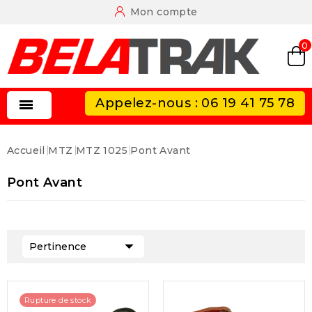
Mon compte
0
Appelez-nous : 06 19 41 75 78

Accueil
MTZ
MTZ 1025
Pont Avant
Pont Avant

Pertinence
Rupture de stock